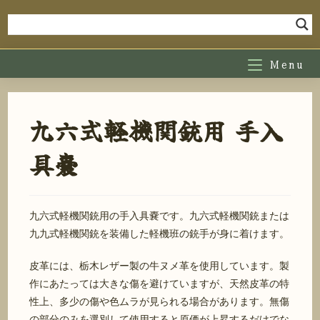
コ
ン
テ
ン
Menu
ツ
へ
ス
九六式軽機関銃用 手入
キ
ッ
具嚢
プ
九六式軽機関銃用の手入具嚢です。九六式軽機関銃または
九九式軽機関銃を装備した軽機班の銃手が身に着けます。
皮革には、栃木レザー製の牛ヌメ革を使用しています。製
作にあたっては大きな傷を避けていますが、天然皮革の特
性上、多少の傷や色ムラが見られる場合があります。無傷
の部分のみを選別して使用すると原価が上昇するだけでな