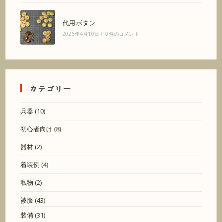
代用ボタン
2026年4月10日
/
0件のコメント
カテゴリー
兵器
(10)
初心者向け
(8)
器材
(2)
着装例
(4)
私物
(2)
被服
(43)
装備
(31)