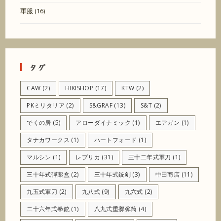
軍服
(16)
タグ
CAW
(2)
HIKISHOP
(17)
KTW
(2)
PKミリタリア
(2)
S&GRAF
(13)
S&T
(2)
でくの房
(5)
アローダイナミック
(1)
エアガン
(1)
タナカワークス
(1)
ハートフォード
(1)
マルシン
(1)
レプリカ
(31)
三十二年式軍刀
(1)
三十年式弾薬盒
(2)
三十年式銃剣
(3)
中田商店
(11)
九五式軍刀
(2)
九八式
(9)
九六式
(2)
二十六年式拳銃
(1)
八九式重擲弾筒
(4)