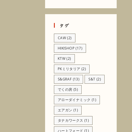
タグ
CAW
(2)
HIKISHOP
(17)
KTW
(2)
PKミリタリア
(2)
S&GRAF
(13)
S&T
(2)
でくの房
(5)
アローダイナミック
(1)
エアガン
(1)
タナカワークス
(1)
ハートフォード
(1)