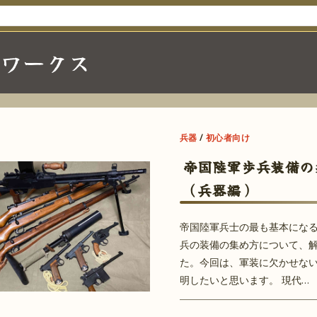
カワークス
兵器
/
初心者向け
帝国陸軍歩兵装備の
（兵器編）
帝国陸軍兵士の最も基本にな
兵の装備の集め方について、
た。今回は、軍装に欠かせな
明したいと思います。 現代…