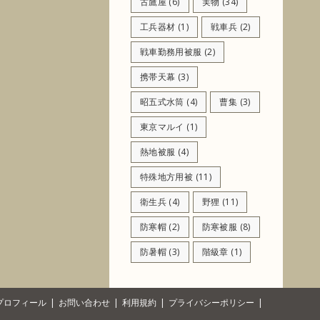
古鷹屋
(6)
実物
(34)
工兵器材
(1)
戦車兵
(2)
戦車勤務用被服
(2)
携帯天幕
(3)
昭五式水筒
(4)
曹集
(3)
東京マルイ
(1)
熱地被服
(4)
特殊地方用被
(11)
衛生兵
(4)
野狸
(11)
防寒帽
(2)
防寒被服
(8)
防暑帽
(3)
階級章
(1)
プロフィール
お問い合わせ
利用規約
プライバシーポリシー