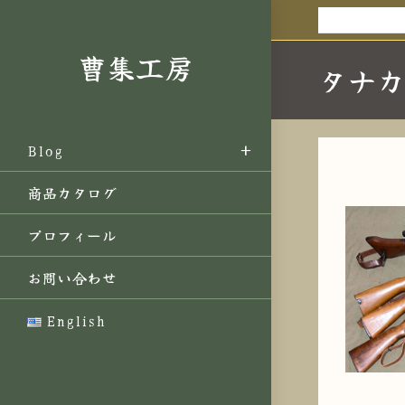
コ
ン
曹集工房
テ
タナ
ン
ツ
へ
ス
Blog
キ
商品カタログ
ッ
プ
プロフィール
お問い合わせ
English