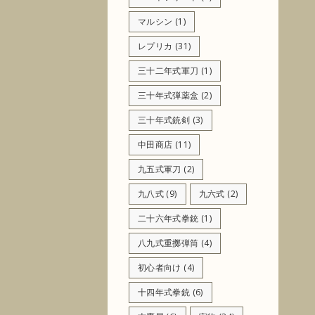
マルシン
(1)
レプリカ
(31)
三十二年式軍刀
(1)
三十年式弾薬盒
(2)
三十年式銃剣
(3)
中田商店
(11)
九五式軍刀
(2)
九八式
(9)
九六式
(2)
二十六年式拳銃
(1)
八九式重擲弾筒
(4)
初心者向け
(4)
十四年式拳銃
(6)