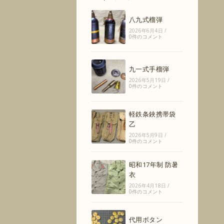
八九式榴弾
2026年6月4日
/
0件のコメント
九一式手榴弾
2026年5月19日
/
0件のコメント
軽鉄条鋏携帯袋
乙
2026年5月9日
/
0件のコメント
昭和17年制 防暑
衣
2026年4月18日
/
0件のコメント
代用ボタン