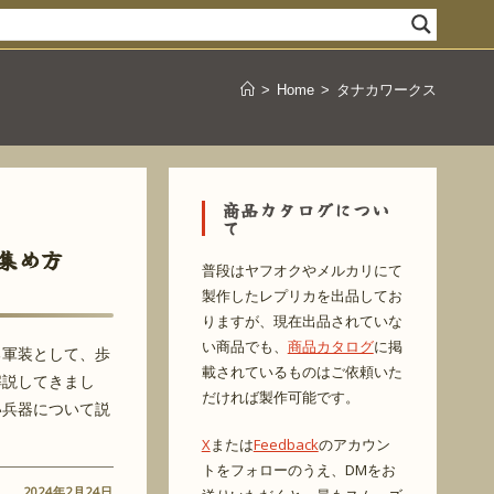
>
Home
>
タナカワークス
商品カタログについ
て
集め方
普段はヤフオクやメルカリにて
製作したレプリカを出品してお
りますが、現在出品されていな
い商品でも、
商品カタログ
に掲
る軍装として、歩
載されているものはご依頼いた
解説してきまし
だければ製作可能です。
い兵器について説
X
または
Feedback
のアカウン
トをフォローのうえ、DMをお
2024年2月24日