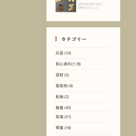
2026年4月10日
/
0件のコメント
カテゴリー
兵器
(10)
初心者向け
(8)
器材
(2)
着装例
(4)
私物
(2)
被服
(43)
装備
(31)
軍服
(16)