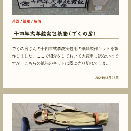
兵器
/
被服
/
装備
十四年式拳銃実包紙箱(でくの房)
でくの房さんの十四年式拳銃実包用の紙箱製作キットを製
作しました。ここで紹介をしておいて大変申し訳ないので
すが、こちらの紙箱のキットは既に売り切れてしま…
2024年3月28日