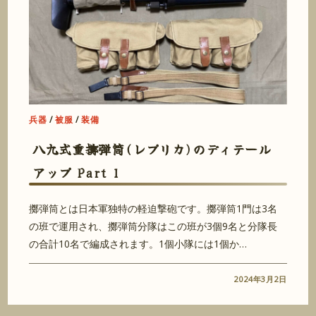
兵器
/
被服
/
装備
八九式重擲弾筒(レプリカ)のディテール
アップ Part 1
擲弾筒とは日本軍独特の軽迫撃砲です。擲弾筒1門は3名
の班で運用され、擲弾筒分隊はこの班が3個9名と分隊長
の合計10名で編成されます。1個小隊には1個か…
2024年3月2日