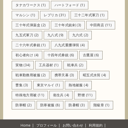
タナカワークス
(1)
ハートフォード
(1)
マルシン
(1)
レプリカ
(31)
三十二年式軍刀
(1)
三十年式弾薬盒
(2)
三十年式銃剣
(3)
中田商店
(11)
九五式軍刀
(2)
九八式
(9)
九六式
(2)
二十六年式拳銃
(1)
八九式重擲弾筒
(4)
初心者向け
(4)
十四年式拳銃
(6)
古鷹屋
(6)
実物
(34)
工兵器材
(1)
戦車兵
(2)
戦車勤務用被服
(2)
携帯天幕
(3)
昭五式水筒
(4)
曹集
(3)
東京マルイ
(1)
熱地被服
(4)
特殊地方用被
(11)
衛生兵
(4)
野狸
(11)
防寒帽
(2)
防寒被服
(8)
防暑帽
(3)
階級章
(1)
Home
プロフィール
お問い合わせ
利用規約