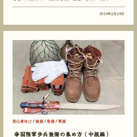
2024年2月24日
初心者向け
/
被服
/
装備
/
軍服
帝国陸軍歩兵装備の集め方（中級編）