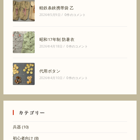
軽鉄条鋏携帯袋 乙
2026年5月9日
/
0件のコメント
昭和17年制 防暑衣
2026年4月18日
/
0件のコメント
代用ボタン
2026年4月10日
/
0件のコメント
カテゴリー
兵器
(10)
初心者向け
(8)