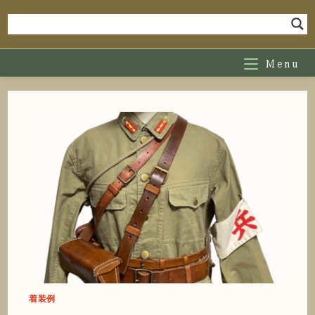
コ
ン
テ
ン
Menu
ツ
へ
ス
キ
ッ
プ
着装例