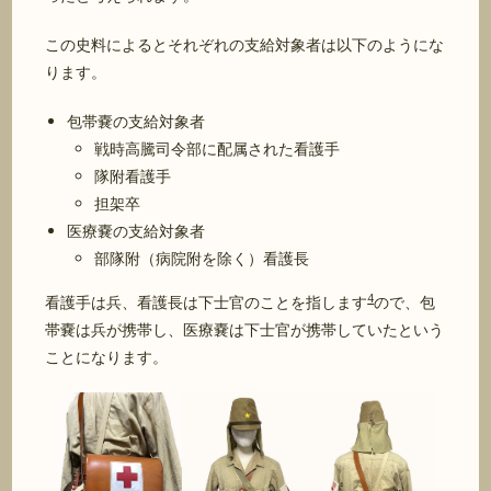
この史料によるとそれぞれの支給対象者は以下のようにな
ります。
包帯嚢の支給対象者
戦時高騰司令部に配属された看護手
隊附看護手
担架卒
医療嚢の支給対象者
部隊附（病院附を除く）看護長
4
看護手は兵、看護長は下士官のことを指します
ので、包
帯嚢は兵が携帯し、医療嚢は下士官が携帯していたという
ことになります。