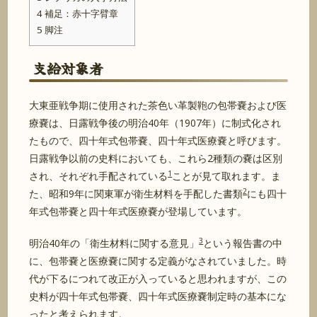
4
補足：赤十字臂章
5
脚注
支給対象者
大東亜戦争期に使用された茶色い革製鞄の包帯嚢および医
療嚢は、日露戦争後の明治40年（1907年）に制式化され
たもので、四十年式包帯嚢、四十年式医療嚢と呼びます。
日露戦争以前の史料においても、これら2種類の嚢は区別
1
され、それぞれ手配されている
ことが見て取れます。ま
2
た、昭和9年に関東軍が衛生材料を手配した書類
にも四十
年式包帯嚢と四十年式医療嚢が登場しています。
3
明治40年の「衛生材料に関する意見」
という報告書の中
に、包帯嚢と医療嚢に関する定義がなされていました。時
代が下るにつれて改正が入っていると思われますが、この
史料が四十年式包帯嚢、四十年式医療嚢制定時の基本にな
ったと考えられます。