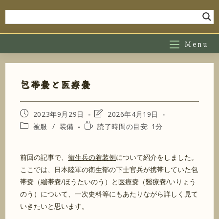
コ
ン
テ
ン
Menu
ツ
へ
ス
包帯嚢と医療嚢
キ
ッ
投
投
2023年9月29日
2026年4月19日
プ
稿
稿
投
読
被服
/
装備
読了時間の目安: 1分
公
の
稿
む
開
最
カ
の
日:
終
テ
に
前回の記事で、
衛生兵の着装例
について紹介をしました。
変
ゴ
か
更
ここでは、日本陸軍の衛生部の下士官兵が携帯していた包
リ
か
日:
ー:
る
帯嚢（繃帯嚢/ほうたいのう）と医療嚢（醫療嚢/いりょう
時
のう）について、一次史料等にもあたりながら詳しく見て
間:
いきたいと思います。