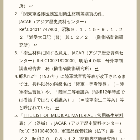
所）
↩︎
「
関東軍各隊医務室用衛生材料等購買の件
」
JACAR（アジア歴史資料センター）
Ref.C04011747900、昭和９．１．１５～９．１．２
２ 「満受大日記（普） 其１ ２／２」（防衛省防衛研
究所）
↩︎
「
衛生材料に関する意見
」JACAR（アジア歴史資料セ
ンター）Ref.C10071820000、明治４０年 号外軍制
調査報告書 秘（防衛省防衛研究所）
↩︎
昭和12年（1937年）に陸軍武官官等表が改正されるま
では、兵科以外の階級名は「陸軍一等看護長」（＝陸
軍衛生曹長）や、「陸軍二等看護兵（昭和12年時点で
は看護手ではなく看護兵）」（＝陸軍衛生二等兵）等
と呼ばれていた。
↩︎
「
THE LIST OF MEDICAL MATERIAL（常用衛生材料
表）／（器械）
」JACAR（アジア歴史資料センター）
Ref.C15010848300、軍需品保管転換（払下）書 １
／２ 昭和２０．０８～１２（防衛省防衛研究所）
↩︎