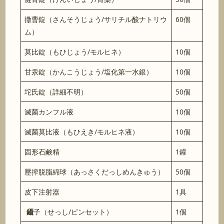
撒曹錠（さんそうじょう/サリチル酸ナトリウ
60個
ム）
莫比錠（もひじょう/モルヒネ）
10個
甘汞錠（かんこうじょう/塩化第一水銀）
10個
坨氏錠（詳細不明）
50個
滅菌カンフル液
10個
滅菌莫比液（もひえき/モルヒネ液）
10個
固形石鹸精
1鑵
壓搾脱脂綿球（あっさくだっしめんきゅう）
50個
皮下注射器
1具
鑷
子（せっし/ピンセット）
1個