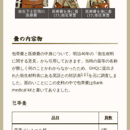
衛生下士官用の
医療嚢を身に着
医療嚢を身に着
医療嚢
けた衛生軍曹
けた衛生軍曹
嚢の内容物
包帯嚢と医療嚢の中身について、明治40年の「衛生材料
に関する意見」から引用しておきます。当時の薬等の名称
が難しく何のことかわからなかったため、GHQに提出さ
5
6
7
れた衛生材料表にある英語との対訳表
を元に調査しま
した。面白いことにこの史料の中で包帯嚢はBank
medical kitと書いてありました。
包帯嚢
品目
員数
芳香メントール精
1瓶