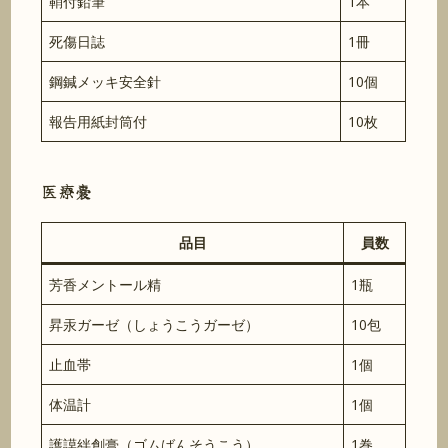
鞘付鉛筆
1本
死傷日誌
1冊
鋼鍼メッキ安全針
10個
報告用紙封筒付
10枚
医療嚢
品目
員数
芳香メントール精
1瓶
昇汞ガーゼ（しょうこうガーゼ）
10包
止血帯
1個
体温計
1個
護謨絆創膏（ゴムばんそうこう）
1巻