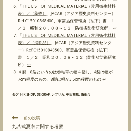
「
THE LIST OF MEDICAL MATERIAL（常用衛生材料
表）／（薬物）
」JACAR（アジア歴史資料センター）
Ref.C15010848400、軍需品保管転換（払下）書 １
／２ 昭和２０．０８～１２（防衛省防衛研究所）
↩︎
「
THE LIST OF MEDICAL MATERIAL（常用衛生材料
表）／（消耗品）
」JACAR（アジア歴史資料センタ
ー）Ref.C15010848500、軍需品保管転換（払下）
書 １／２ 昭和２０．０８～１２（防衛省防衛研究
所）
↩︎
４裂・8裂というのは巻軸帯の幅を指し、4裂は幅が
7cm程度のもの、8裂は幅が3.5cm程度のもの
↩︎
タグ
:
HIKISHOP
,
S&GRAF
,
レプリカ
,
中田商店
,
衛生兵
そ
前の投稿
の
九八式夏衣に関する考察
他