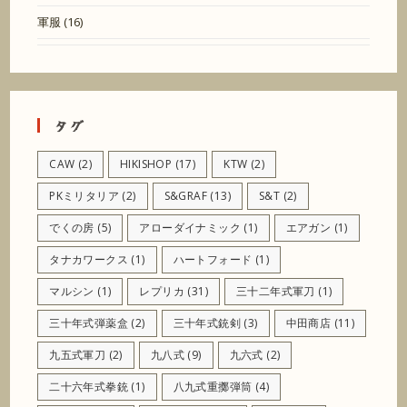
軍服
(16)
タグ
CAW
(2)
HIKISHOP
(17)
KTW
(2)
PKミリタリア
(2)
S&GRAF
(13)
S&T
(2)
でくの房
(5)
アローダイナミック
(1)
エアガン
(1)
タナカワークス
(1)
ハートフォード
(1)
マルシン
(1)
レプリカ
(31)
三十二年式軍刀
(1)
三十年式弾薬盒
(2)
三十年式銃剣
(3)
中田商店
(11)
九五式軍刀
(2)
九八式
(9)
九六式
(2)
二十六年式拳銃
(1)
八九式重擲弾筒
(4)