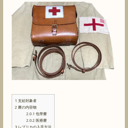
1
支給対象者
2
嚢の内容物
2.0.1
包帯嚢
2.0.2
医療嚢
3
レプリカの入手方法