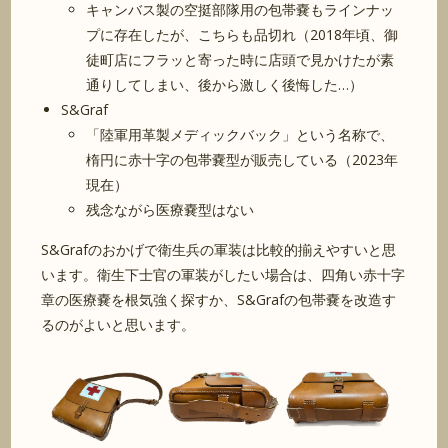
キャンバス製の空挺部隊用の包帯嚢もラインナッ
プに存在したが、こちらも品切れ（2018年頃、御
徒町店にフラッと寄った時に店頭で見かけたが素
通りしてしまい、後から激しく後悔した…）
S&Graf
「陸軍用革製メディックバック」という名称で、
楕円に赤十字の包帯嚢型が販売している（2023年
現在）
残念ながら医療嚢型はない
S&Grafのおかげで衛生兵の軍装は比較的揃えやすいと思
います。衛生下士官の軍装がしたい場合は、四角い赤十字
章の医療嚢を根気強く探すか、S&Grafの包帯嚢を改造す
るのがよいと思います。