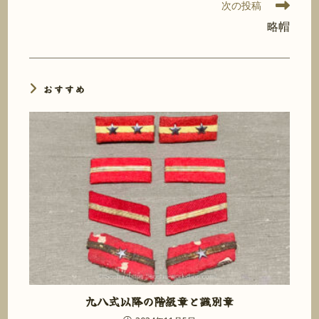
次の投稿
の
記
略帽
事
を
読
む
おすすめ
九八式以降の階級章と識別章