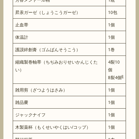
昇汞ガーゼ（しょうこうガーゼ）
10包
止血帯
1個
体温計
1個
護謨絆創膏（ゴムばんそうこう）
1巻
縮織製巻軸帯（ちぢみおりせいかんじくた
4裂10
い）
個
8
8裂4個
雑用剪（ざつようはさみ）
1個
雑品嚢
1個
ジャックナイフ
1個
木製薬杯（もくせいやくはい/コップ）
1個