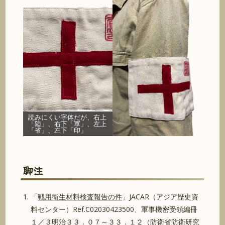
読みにくい字体だが、右上
「陸」、右下「軍」、左上
「省」、左下「印」
脚注
「
戦用衛生材料検査報告の件
」JACAR（アジア歴史資
料センター）Ref.C02030423500、軍事機密受領編冊
１／３明治３３．０７～３３．１２（防衛省防衛研究