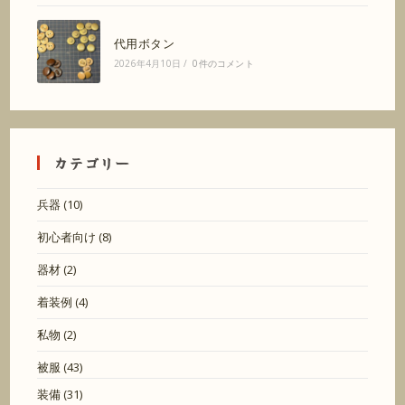
代用ボタン
2026年4月10日
/
0件のコメント
カテゴリー
兵器
(10)
初心者向け
(8)
器材
(2)
着装例
(4)
私物
(2)
被服
(43)
装備
(31)