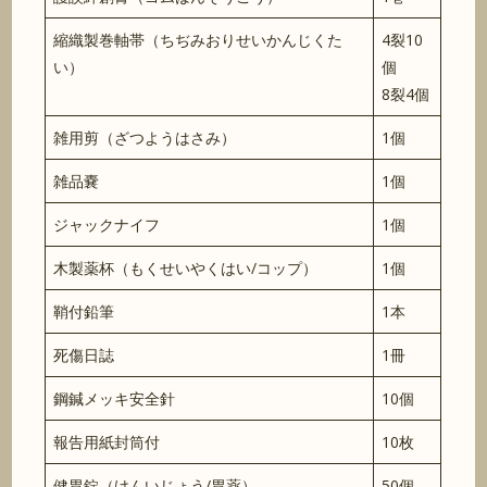
縮織製巻軸帯（ちぢみおりせいかんじくた
4裂10
い）
個
8裂4個
雑用剪（ざつようはさみ）
1個
雑品嚢
1個
ジャックナイフ
1個
木製薬杯（もくせいやくはい/コップ）
1個
鞘付鉛筆
1本
死傷日誌
1冊
鋼鍼メッキ安全針
10個
報告用紙封筒付
10枚
健胃錠（けんいじょう/胃薬）
50個